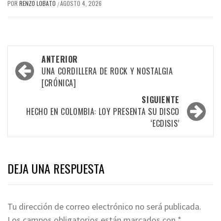
POR
RENZO LOBATO
AGOSTO 4, 2026
/
Navegación
ANTERIOR
por
UNA CORDILLERA DE ROCK Y NOSTALGIA
[CRÓNICA]
las
SIGUIENTE
entradas
HECHO EN COLOMBIA: LOY PRESENTA SU DISCO
‘ECDISIS’
DEJA UNA RESPUESTA
Tu dirección de correo electrónico no será publicada.
Los campos obligatorios están marcados con
*