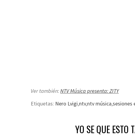
Ver también:
NTV Música presenta: ZITY
Etiquetas:
Nero Lvigi
,
ntv
,
ntv música
,
sesiones 
YO SE QUE ESTO 