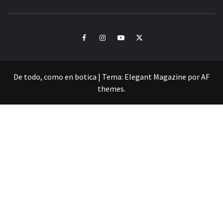
CULTURA Y SONIDOS DEL PERÚ
Facebook
Instagram
Youtube
Twitter
De todo, como en botica
|
Tema:
Elegant Magazine
por
AF
themes
.