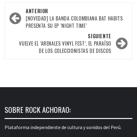
Navegación
ANTERIOR
por
[NOVEDAD] LA BANDA COLOMBIANA BAT HABITS
PRESENTA SU EP ‘NIGHT TIME’
las
SIGUIENTE
entradas
VUELVE EL ‘ARENALES VINYL FEST’, EL PARAÍSO
DE LOS COLECCIONISTAS DE DISCOS
SOBRE ROCK ACHORAO:
Plataforma independiente de cultura y sonidos del Perú.