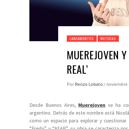
LANZAMIENTOS
NOTICIAS
MUEREJOVEN Y 
REAL’
Por
Renzo Lobato
/
noviembre 
Desde Buenos Aires,
Muerejoven
se ha con
argentino. Detrás de este nombre está Nicolá
como un espacio para explorar y cuestionar
“Fredo” y “A$AP”, su obra se caracteriza po