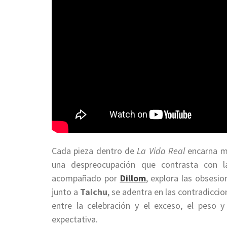
Cada pieza dentro de
La Vida Real
encarna mo
una despreocupación que contrasta con la
acompañado por
Dillom
, explora las obsesi
junto a
Taichu
, se adentra en las contradicc
entre la celebración y el exceso, el peso 
expectativa.