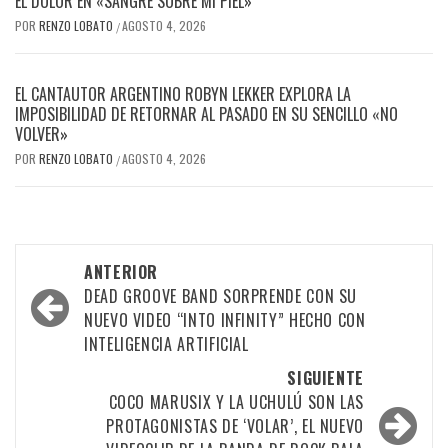
EL DOLOR EN «SANGRE SOBRE MI PIEL»
POR
RENZO LOBATO
AGOSTO 4, 2026
/
EL CANTAUTOR ARGENTINO ROBYN LEKKER EXPLORA LA
IMPOSIBILIDAD DE RETORNAR AL PASADO EN SU SENCILLO «NO
VOLVER»
POR
RENZO LOBATO
AGOSTO 4, 2026
/
Navegación
ANTERIOR
por
DEAD GROOVE BAND SORPRENDE CON SU
NUEVO VIDEO “INTO INFINITY” HECHO CON
las
INTELIGENCIA ARTIFICIAL
entradas
SIGUIENTE
COCO MARUSIX Y LA UCHULÚ SON LAS
PROTAGONISTAS DE ‘VOLAR’, EL NUEVO