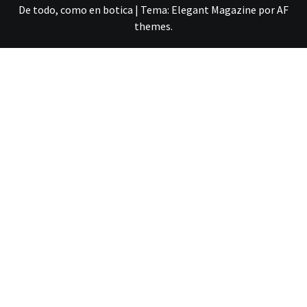
De todo, como en botica
|
Tema:
Elegant Magazine
por
AF
themes
.