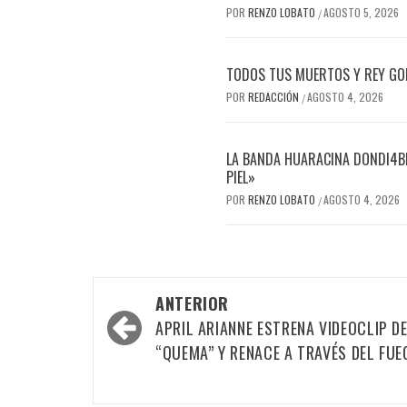
POR
RENZO LOBATO
AGOSTO 5, 2026
/
TODOS TUS MUERTOS Y REY GOR
POR
REDACCIÓN
AGOSTO 4, 2026
/
LA BANDA HUARACINA DONDI4BL
PIEL»
POR
RENZO LOBATO
AGOSTO 4, 2026
/
Navegación
ANTERIOR
por
APRIL ARIANNE ESTRENA VIDEOCLIP D
las
“QUEMA” Y RENACE A TRAVÉS DEL FUE
entradas