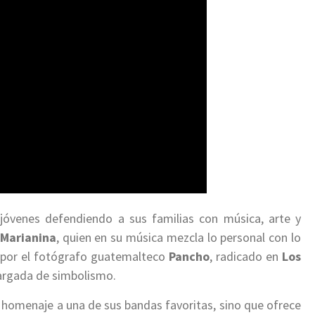
: jóvenes defendiendo a sus familias con música, arte y
Marianina
, quien en su música mezcla lo personal con lo
da por el fotógrafo guatemalteco
Pancho
, radicado en
Los
argada de simbolismo.
e homenaje a una de sus bandas favoritas, sino que ofrece