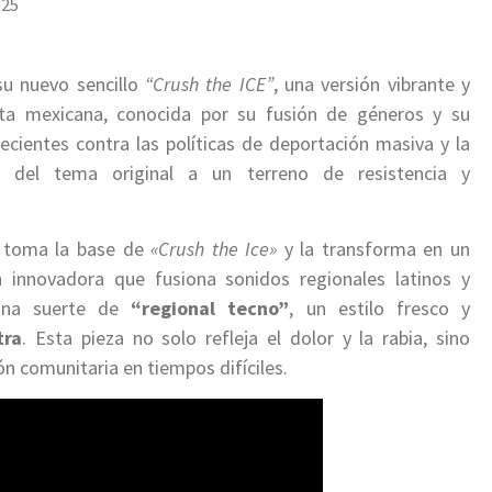
025
u nuevo sencillo
“Crush the ICE”
, una versión vibrante y
sta mexicana, conocida por su fusión de géneros y su
recientes contra las políticas de deportación masiva y la
cia del tema original a un terreno de resistencia y
toma la base de
«Crush the Ice»
y la transforma en un
 innovadora que fusiona sonidos regionales latinos y
 una suerte de
“regional tecno”
, un estilo fresco y
tra
. Esta pieza no solo refleja el dolor y la rabia, sino
ión comunitaria en tiempos difíciles.