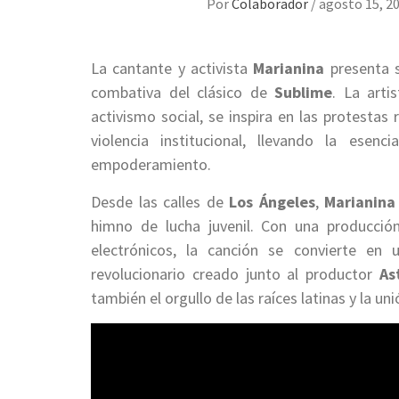
Por
Colaborador
/
agosto 15, 2
La cantante y activista
Marianina
presenta s
combativa del clásico de
Sublime
. La arti
activismo social, se inspira en las protestas 
violencia institucional, llevando la esen
empoderamiento.
Desde las calles de
Los Ángeles
,
Marianina
himno de lucha juvenil. Con una producción
electrónicos, la canción se convierte en
revolucionario creado junto al productor
As
también el orgullo de las raíces latinas y la un