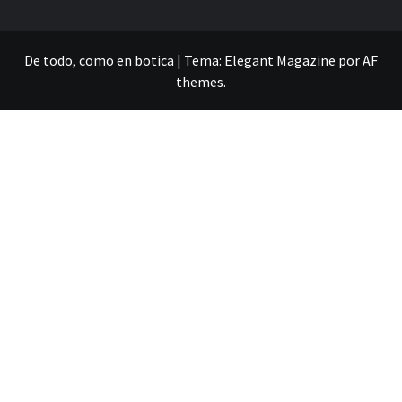
De todo, como en botica
|
Tema:
Elegant Magazine
por
AF
themes
.