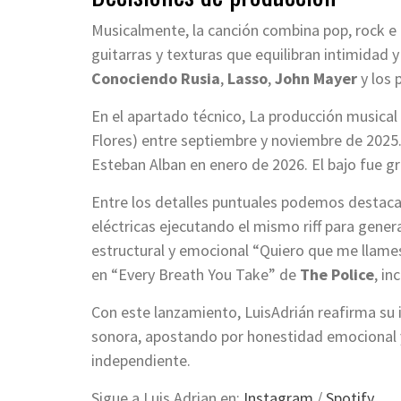
Musicalmente, la canción combina pop, rock e
guitarras y texturas que equilibran intimidad y
Conociendo Rusia
,
Lasso
,
John Mayer
y los 
En el apartado técnico, La producción musical
Flores) entre septiembre y noviembre de 2025.
Esteban Alban en enero de 2026. El bajo fue g
Entre los detalles puntuales podemos destacar
eléctricas ejecutando el mismo riff para gene
estructural y emocional “Quiero que me llam
en “Every Breath You Take” de
The Police
, i
Con este lanzamiento, LuisAdrián reafirma su i
sonora, apostando por honestidad emocional y
independiente.
Sigue a Luis Adrian en:
Instagram
/
Spotify