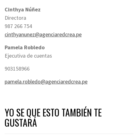
Cinthya Núñez
Directora
987 266 754
cinthyanunez@agenciaredcrea.pe
Pamela Robledo
Ejecutiva de cuentas
903158966
pamela.robledo@agenciaredcrea.pe
YO SE QUE ESTO TAMBIÉN TE
GUSTARÁ