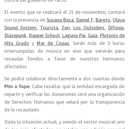
El evento que se realizará el 21 de noviembre; contará
con la presencia de
Susana Baca
,
Daniel F
,
Bareto
,
Olaya
Sound System
,
Tourista
,
Zen
,
Los Outsiders
,
Difonia
,
Diazepunk
,
Rapper School
,
Laguna Pai
,
Gaia
,
Plutonio de
Alto Grado
y
Mar de Copas
. Serán más de 5 horas
interrumpidas de música en vivo que servirán para
recaudar fondos a favor de nuestros hermanos
afectados.
Se podrá colaborar directamente a dos cuentas desde
Plin o Yape
. Cabe resaltar que la entidad encargada de
repartir y verificar las donaciones será una organización
de Derechos Humanos que velará por la transparencia
de lo recaudado.
Dada la situación actual, y siendo el sector musical uno