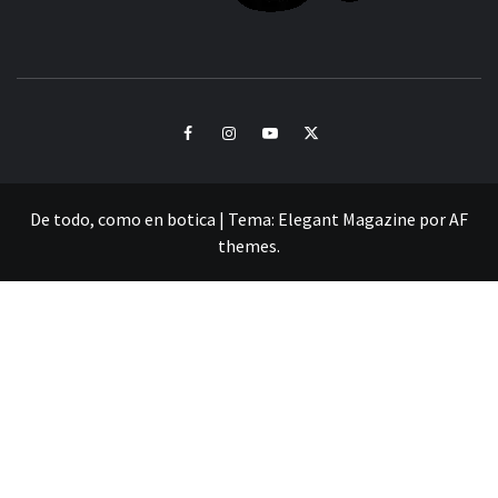
CULTURA Y SONIDOS DEL PERÚ
Facebook
Instagram
Youtube
Twitter
De todo, como en botica
|
Tema:
Elegant Magazine
por
AF
themes
.