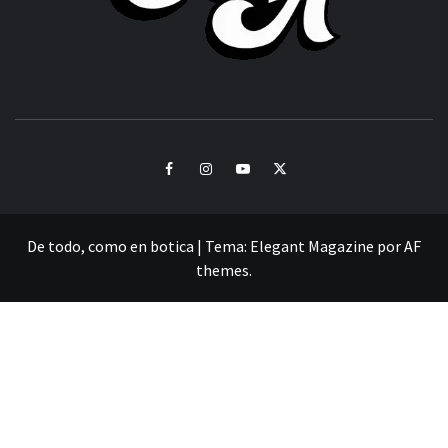
CULTURA Y SONIDOS DEL PERÚ
Facebook
Instagram
Youtube
Twitter
De todo, como en botica
|
Tema:
Elegant Magazine
por
AF
themes
.