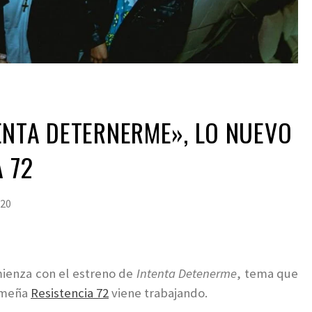
ENTA DETERNERME», LO NUEVO
A 72
020
mienza con el estreno de
Intenta Detenerme
, tema que
limeña
Resistencia 72
viene trabajando.