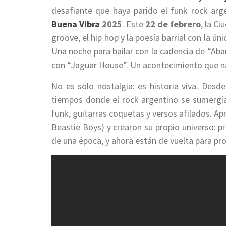
desafiante que haya parido el funk rock arge
Buena Vibra
2025
. Este
22 de febrero
, la C
groove, el hip hop y la poesía barrial con la 
Una noche para bailar con la cadencia de “Abar
con “Jaguar House”. Un acontecimiento que n
No es solo nostalgia: es historia viva. Desd
tiempos donde el rock argentino se sumergía 
funk, guitarras coquetas y versos afilados. Ap
Beastie Boys) y crearon su propio universo: pr
de una época, y ahora están de vuelta para pr