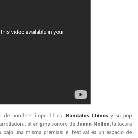
le de nombres imperdibles.
Bandalos Chinos
y su pop
arrolladora, el enigma sonoro de
Juana Molina
, la locura
bajo una misma premisa: el festival es un espacio de