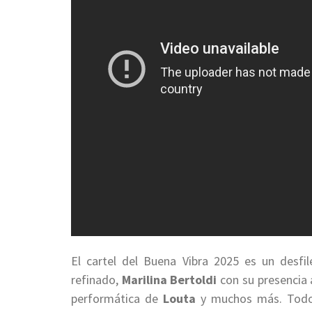
El cartel del Buena Vibra 2025 es un desfi
refinado,
Marilina Bertoldi
con su presencia 
performática de
Louta
y muchos más. Todo 