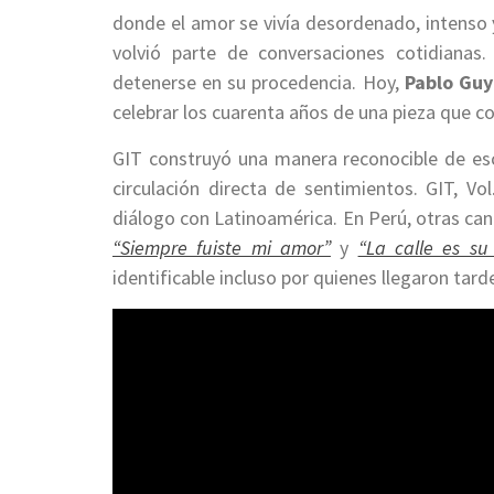
donde el amor se vivía desordenado, intenso y 
volvió parte de conversaciones cotidianas
detenerse en su procedencia. Hoy,
Pablo Guy
celebrar los cuarenta años de una pieza que c
GIT construyó una manera reconocible de escri
circulación directa de sentimientos. GIT, Vol
diálogo con Latinoamérica. En Perú, otras can
“Siempre fuiste mi amor”
y
“La calle es su
identificable incluso por quienes llegaron tar