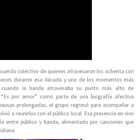
ecuerdo colectivo de quienes atravesaron los ochenta con
e veces durante esa década y uno de los momentos más
, cuando la banda atravesaba su punto más alto de
 “Es por amor” como parte de una biografía afectiva
 pausas prolongadas, el grupo regresó para acompañar a
vió a reunirlos con el público local. Esa presencia en vivo
nía entre público y banda, alimentado por canciones que
idiana.