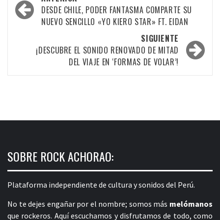
por
DESDE CHILE, PODER FANTASMA COMPARTE SU
NUEVO SENCILLO «YO KIERO STAR» FT. EIDAN
las
SIGUIENTE
entradas
¡DESCUBRE EL SONIDO RENOVADO DE MITAD
DEL VIAJE EN ‘FORMAS DE VOLAR’!
SOBRE ROCK ACHORAO:
Plataforma independiente de cultura y sonidos del Perú.
No te dejes engañar por el nombre; somos más
melómanos
que rockeros. Aquí escuchamos y disfrutamos de todo, como