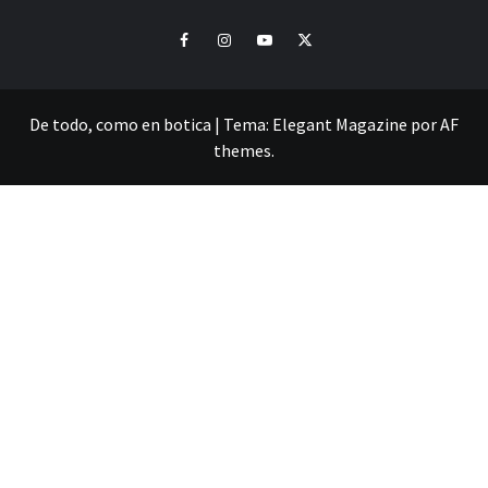
Facebook
Instagram
Youtube
Twitter
De todo, como en botica
|
Tema:
Elegant Magazine
por
AF
themes
.