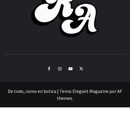
CULTURA Y SONIDOS DEL PERÚ
Facebook
Instagram
Youtube
Twitter
De todo, como en botica
|
Tema:
Elegant Magazine
por
AF
themes
.