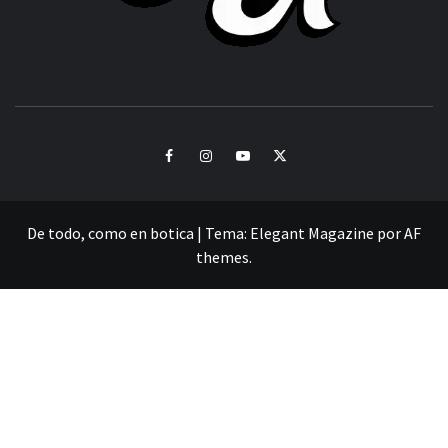
CULTURA Y SONIDOS DEL PERÚ
Facebook
Instagram
Youtube
Twitter
De todo, como en botica
|
Tema:
Elegant Magazine
por
AF
themes
.