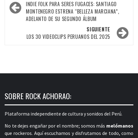
por
INDIE FOLK PARA SERES FUGACES: SANTIAGO
MONTENEGRO ESTRENA “BELLEZA MARCIANA”,
las
ADELANTO DE SU SEGUNDO ÁLBUM
entradas
SIGUIENTE
LOS 30 VIDEOCLIPS PERUANOS DEL 2025
SOBRE ROCK ACHORAO:
Plataforma independiente de cultura y sonidos del Perú.
No te dejes engañar por el nombre; somos más
melómanos
que rockeros. Aquí escuchamos y disfrutamos de todo, como