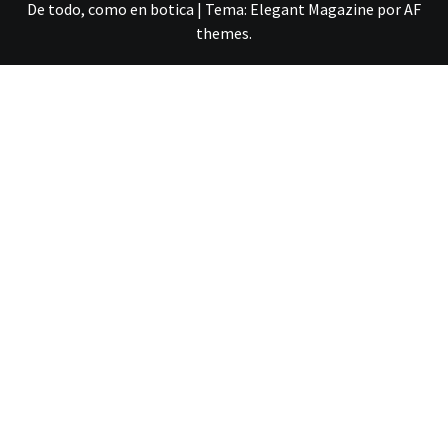
De todo, como en botica
|
Tema:
Elegant Magazine
por
AF
themes
.