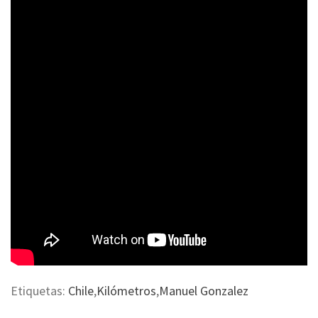
Etiquetas:
Chile
,
Kilómetros
,
Manuel Gonzalez