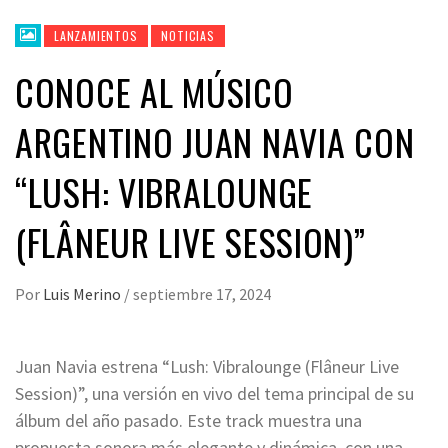
LANZAMIENTOS
NOTICIAS
CONOCE AL MÚSICO
ARGENTINO JUAN NAVIA CON
“LUSH: VIBRALOUNGE
(FLÂNEUR LIVE SESSION)”
Por
Luis Merino
/
septiembre 17, 2024
Juan Navia estrena “Lush: Vibralounge (Flâneur Live
Session)”, una versión en vivo del tema principal de su
álbum del año pasado. Este track muestra una
propuesta sonora más elegante y dinámica, con una