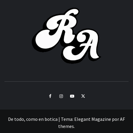
ROC
ACHOR
CULTURA Y SONIDOS DEL PERÚ
Facebook
Instagram
Youtube
Twitter
De todo, como en botica
|
Tema:
Elegant Magazine
por
AF
themes
.