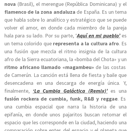
nova
(Brasil), el merengue (República Dominicana) y el
flamenco de la zona andaluza
de España. Es un tema
que habla sobre lo analítico y estratégico que se puede
volver el amor, en donde cada miembro de la pareja
hala para su lado. Por su parte, ‘
Aquí en mi pueblo’
es
un tema colorido que
representa a la cultura afro
. Es
una fusión que mezcla el ritmo insignia de la cultura
afro de la Sierra ecuatoriana, la «bomba del Chota» y un
ritmo africano llamado «magambeu»
de las costas
de Camerún. La canción está llena de fiesta y baile que
desencadena en una descarga de energía única. Y,
finalmente,
‘La Cumbia Galáctica (Remix)’
es una
fusión rockera de cumbia, funk, R&B y reggae
. Es
una cumbia espacial que narra la historia de una
epifanía, en donde unos pajaritos buscan retomar el
espacio que les corresponde en la ciudad, haciendo una
comparación sobre entes del espacio y el planeta que