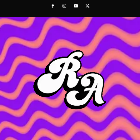
Saltar
Facebook
Instagram
Youtube
Twitter
al
contenido
ROC
ACHOR
CULTURA Y SONIDOS DEL PERÚ