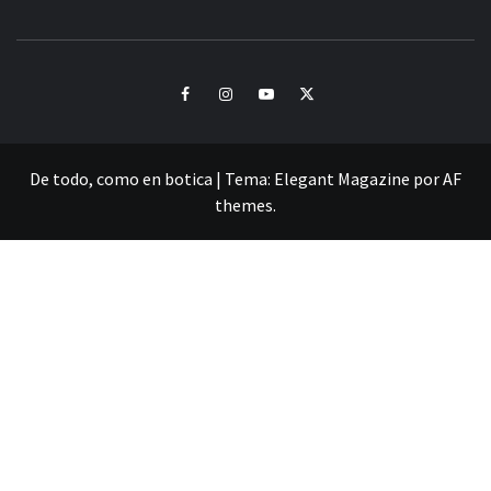
CULTURA Y SONIDOS DEL PERÚ
Facebook
Instagram
Youtube
Twitter
De todo, como en botica
|
Tema:
Elegant Magazine
por
AF
themes
.