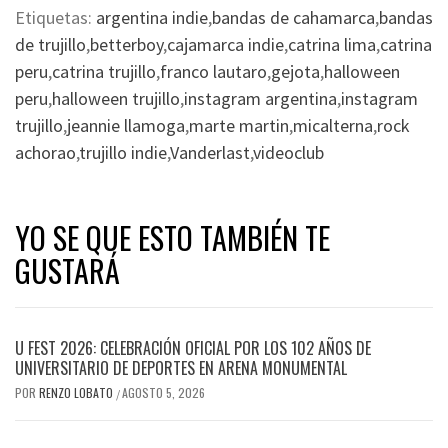
Etiquetas:
argentina indie
,
bandas de cahamarca
,
bandas
de trujillo
,
betterboy
,
cajamarca indie
,
catrina lima
,
catrina
peru
,
catrina trujillo
,
franco lautaro
,
gejota
,
halloween
peru
,
halloween trujillo
,
instagram argentina
,
instagram
trujillo
,
jeannie llamoga
,
marte martin
,
micalterna
,
rock
achorao
,
trujillo indie
,
Vanderlast
,
videoclub
YO SE QUE ESTO TAMBIÉN TE
GUSTARÁ
U FEST 2026: CELEBRACIÓN OFICIAL POR LOS 102 AÑOS DE
UNIVERSITARIO DE DEPORTES EN ARENA MONUMENTAL
POR
RENZO LOBATO
AGOSTO 5, 2026
/