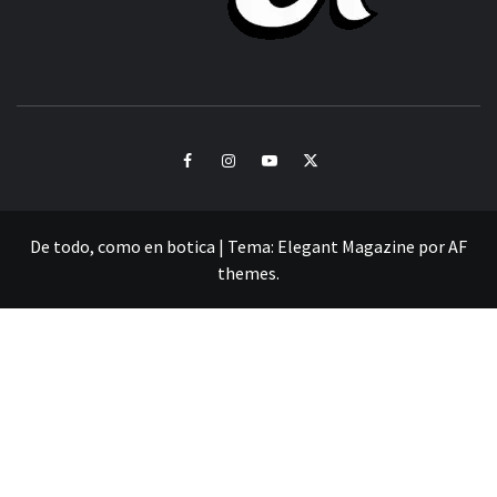
CULTURA Y SONIDOS DEL PERÚ
Facebook
Instagram
Youtube
Twitter
De todo, como en botica
|
Tema:
Elegant Magazine
por
AF
themes
.