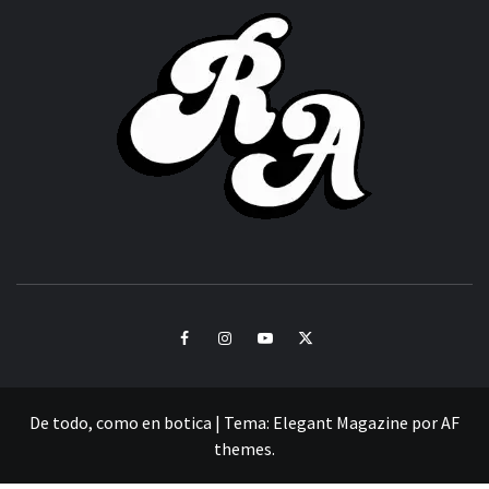
ROC
ACHOR
CULTURA Y SONIDOS DEL PERÚ
Facebook
Instagram
Youtube
Twitter
De todo, como en botica
|
Tema:
Elegant Magazine
por
AF
themes
.