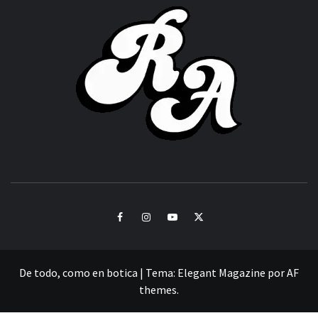
ROC
ACHOR
CULTURA Y SONIDOS DEL PERÚ
Facebook
Instagram
Youtube
Twitter
De todo, como en botica
|
Tema:
Elegant Magazine
por
AF
themes
.