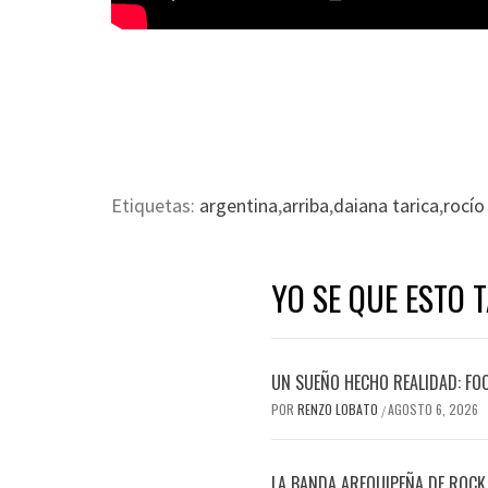
Etiquetas:
argentina
,
arriba
,
daiana tarica
,
rocío
YO SE QUE ESTO 
UN SUEÑO HECHO REALIDAD: FO
POR
RENZO LOBATO
AGOSTO 6, 2026
/
LA BANDA AREQUIPEÑA DE ROCK