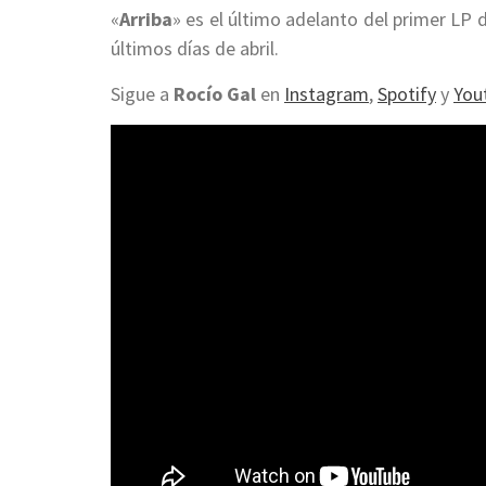
«
Arriba
» es el último adelanto del primer LP 
últimos días de abril.
Sigue a
Rocío Gal
en
Instagram
,
Spotify
y
You