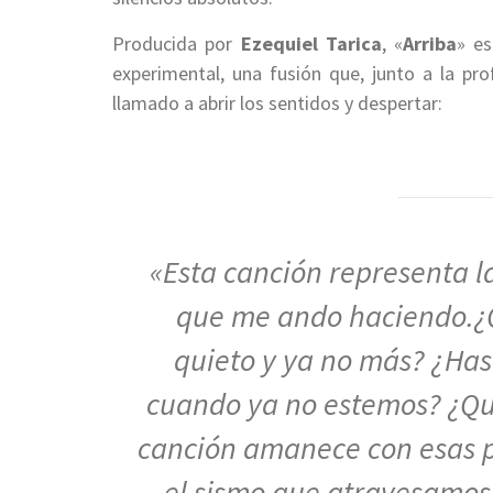
Producida por
Ezequiel Tarica
, «
Arriba
» es
experimental, una fusión que, junto a la pr
llamado a abrir los sentidos y despertar:
«Esta canción r
epresenta l
que me ando haciendo
.
¿
quieto y ya no más? ¿Ha
cuando ya no estemos? ¿Qu
canción amanece con esas p
el sismo que atravesamos 