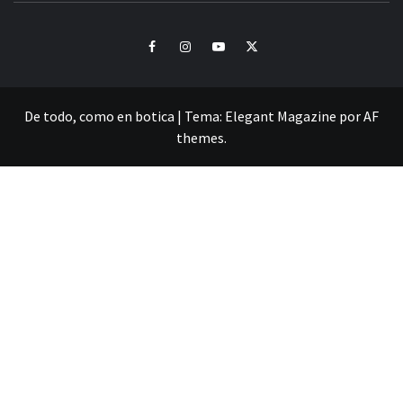
Facebook
Instagram
Youtube
Twitter
De todo, como en botica
|
Tema:
Elegant Magazine
por
AF
themes
.