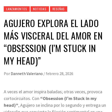
LANZAMIENTOS
NOTICIAS
RESEÑAS
AGUJERO EXPLORA EL LADO
MÁS VISCERAL DEL AMOR EN
“OBSESSION (I’M STUCK IN
MY HEAD)”
Por
Danneth Valeriano
/
febrero 28, 2026
A veces el amor inspira baladas; otras veces, provoca
cortocircuitos. Con
“Obsession (I’m Stuck in my
head)”
, Agujero se inclina por lo segundo y entrega un
videoclip que convierte la fijación sentimental en una