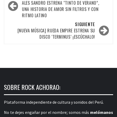
por
ALES SANDRO ESTRENA “TINTO DE VERANO”,
UNA HISTORIA DE AMOR SIN FILTROS Y CON
las
RITMO LATINO
entradas
SIGUIENTE
[NUEVA MÚSICA] RUEDA EMPIRE ESTRENA SU
DISCO ‘TERMINUS’ ¡ESCÚCHALO!
SOBRE ROCK ACHORAO:
Plataforma independiente de cultura y sonidos del Perú.
No te dejes engañar por el nombre; somos más
melómanos