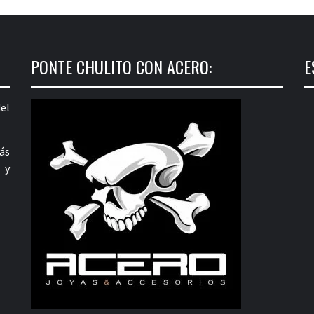
PONTE CHULITO CON ACERO:
E
el
ás
 y