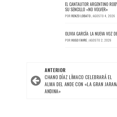
EL CANTAUTOR ARGENTINO ROBY
SU SENCILLO «NO VOLVER»
POR
RENZO LOBATO
AGOSTO 4, 2026
/
OLIVIA GARCÍA: LA NUEVA VOZ 
POR
HUGO FAVRE
AGOSTO 2, 2026
/
Navegación
ANTERIOR
por
CHANO DÍAZ LÍMACO CELEBRARÁ EL
las
ALMA DEL ANDE CON «LA GRAN JARAN
ANDINA»
entradas