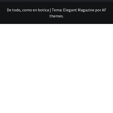
De todo, como en botica
|
Tema:
Elegant Magazine
por
AF
themes
.