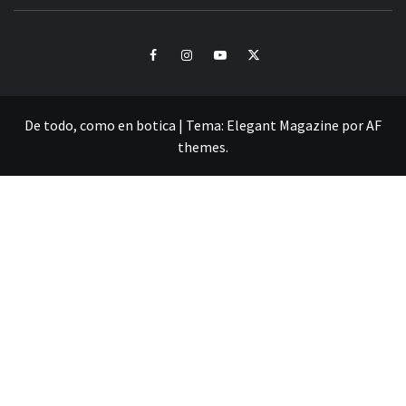
CULTURA Y SONIDOS DEL PERÚ
Facebook
Instagram
Youtube
Twitter
De todo, como en botica
|
Tema:
Elegant Magazine
por
AF
themes
.